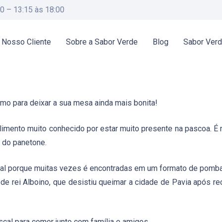
00 – 13:15 às 18:00
 Nosso Cliente
Sobre a Sabor Verde
Blog
Sabor Ver
imo para deixar a sua mesa ainda mais bonita!
alimento muito conhecido por estar muito presente na pascoa. É
a do panetone.
 porque muitas vezes é encontradas em um formato de pomba.
 de rei Alboino, que desistiu queimar a cidade de Pavia após
cal para comer junto com família e amigos.