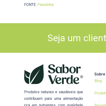
FONTE:
Panelinha
Seja um clien
Sobre
Blog
Produtos naturais e saudáveis que
Produt
contribuem para uma alimentação
rica em nutrientes, com qualidade
Receit