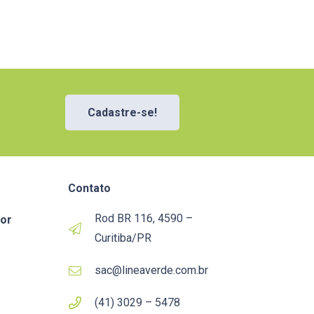
Cadastre-se!
Contato
Rod BR 116, 4590 –
or
Curitiba/PR
sac@lineaverde.com.br
(41) 3029 – 5478