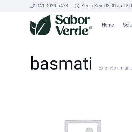
041 3029 5478
Seg a Sex: 08:00 às 12:
Home
Seja
basmati
Exibindo um úni