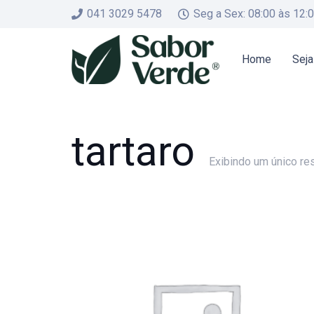
041 3029 5478
Seg a Sex: 08:00 às 12:
Home
Seja
tartaro
Exibindo um único re