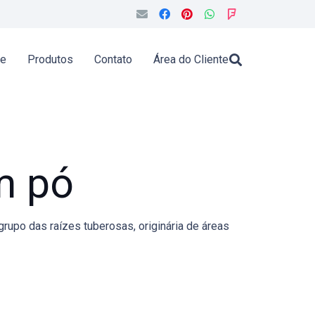
de
Produtos
Contato
Área do Cliente
m pó
grupo das raízes tuberosas, originária de áreas