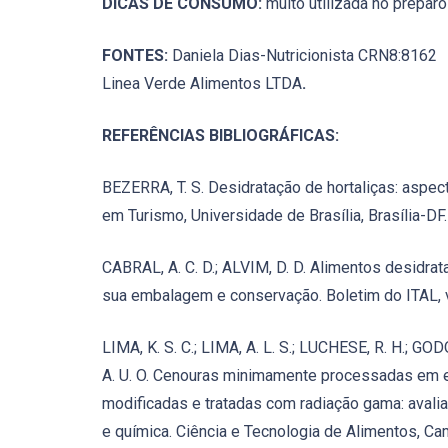
DICAS DE CONSUMO:
muito utilizada no preparo
FONTES:
Daniela Dias-Nutricionista CRN8:8162
Linea Verde Alimentos LTDA
.
REFERÊNCIAS BIBLIOGRÁFICAS:
BEZERRA, T. S. Desidratação de hortaliças: aspec
em Turismo, Universidade de Brasília, Brasília-DF.
CABRAL, A. C. D.; ALVIM, D. D. Alimentos desidra
sua embalagem e conservação. Boletim do ITAL, v.
LIMA, K. S. C.; LIMA, A. L. S.; LUCHESE, R. H.; GO
A. U. O. Cenouras minimamente processadas em
modificadas e tratadas com radiação gama: avalia
e química. Ciência e Tecnologia de Alimentos, Camp