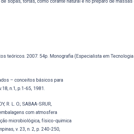
 de sopas, tortas, como corante natural e no preparo de massas 
tos teóricos. 2007. 54p. Monografia (Especialista em Tecnologi
tados – conceitos básicos para
18, n.1, p.1-65, 1981.
DOY, R. L. O.; SABAA-SRUR,
 embalagens com atmosfera
ção microbiológica, físico-quimica
inas, v. 23, n. 2, p. 240-250,