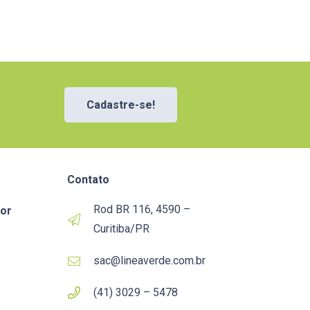
Cadastre-se!
Contato
Rod BR 116, 4590 –
or
Curitiba/PR
sac@lineaverde.com.br
(41) 3029 – 5478