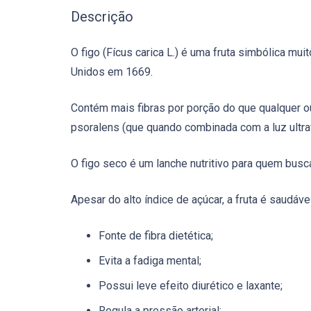
Descrição
O figo (Fícus carica L.) é uma fruta simbólica mu
Unidos em 1669.
Contém mais fibras por porção do que qualquer ou
psoralens (que quando combinada com a luz ultrav
O figo seco é um lanche nutritivo para quem busca
Apesar do alto índice de açúcar, a fruta é saudá
Fonte de fibra dietética;
Evita a fadiga mental;
Possui leve efeito diurético e laxante;
Regula a pressão arterial;