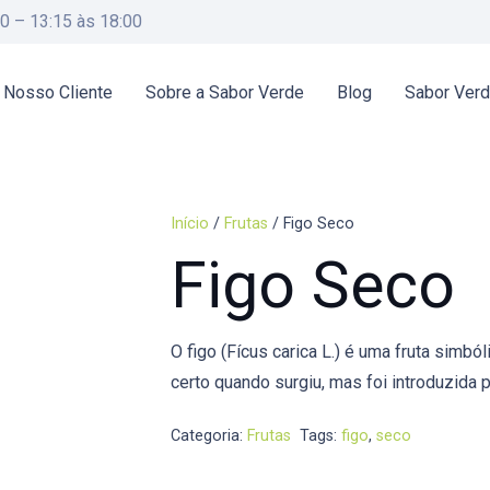
00 – 13:15 às 18:00
 Nosso Cliente
Sobre a Sabor Verde
Blog
Sabor Ver
Início
/
Frutas
/ Figo Seco
Figo Seco
O figo (Fícus carica L.) é uma fruta simbó
certo quando surgiu, mas foi introduzida
Categoria:
Frutas
Tags:
figo
,
seco