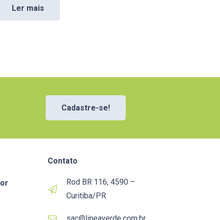
Ler mais
Cadastre-se!
Contato
Rod BR 116, 4590 –
or
Curitiba/PR
sac@lineaverde.com.br