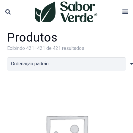
Produtos
Exibindo 421–421 de 421 resultados