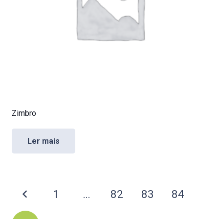
Zimbro
Ler mais
Paginação
1
…
82
83
84
de
posts