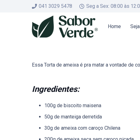
041 3029 5478
Seg a Sex: 08:00 às 12:
Home
Seja
Essa Torta de ameixa é pra matar a vontade de c
Ingredientes:
100g de biscoito maisena
50g de manteiga derretida
30g de ameixa com caroço Chilena
200g de ameixa seca sem caroço picada