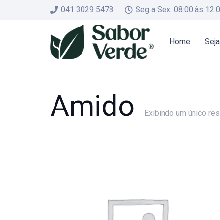
041 3029 5478
Seg a Sex: 08:00 às 12:
Home
Seja
Amido
Exibindo um único res