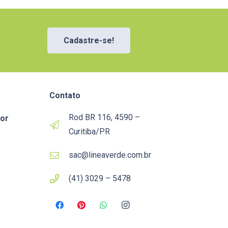
Cadastre-se!
Contato
Rod BR 116, 4590 –
or
Curitiba/PR
sac@lineaverde.com.br
(41) 3029 – 5478