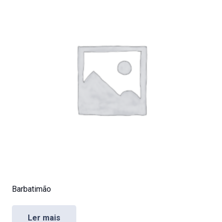
Barbatimão
Ler mais