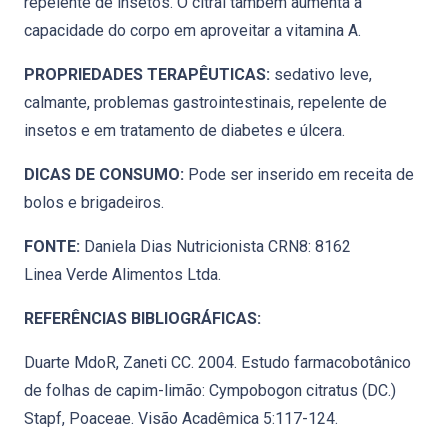
repelente de insetos. O citral também aumenta a
capacidade do corpo em aproveitar a vitamina A.
PROPRIEDADES TERAPÊUTICAS:
sedativo leve,
calmante, problemas gastrointestinais, repelente de
insetos e em tratamento de diabetes e úlcera.
DICAS DE CONSUMO:
Pode ser inserido em receita de
bolos e brigadeiros.
FONTE:
Daniela Dias Nutricionista CRN8: 8162
Linea Verde Alimentos Ltda.
REFERÊNCIAS BIBLIOGRÁFICAS:
Duarte MdoR, Zaneti CC. 2004. Estudo farmacobotânico
de folhas de capim-limão: Cympobogon citratus (DC.)
Stapf, Poaceae. Visão Acadêmica 5:117-124.