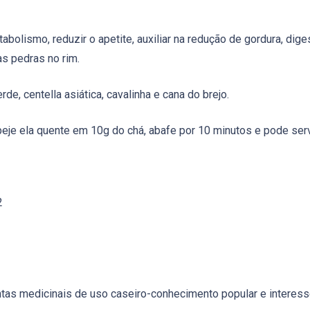
abolismo, reduzir o apetite, auxiliar na redução de gordura, diges
as pedras no rim.
de, centella asiática, cavalinha e cana do brejo.
eje ela quente em 10g do chá, abafe por 10 minutos e pode serv
2
tas medicinais de uso caseiro-conhecimento popular e interesse