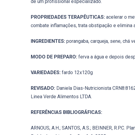
de um profissional especializado.
PROPRIEDADES TERAPÊUTICAS:
acelerar o met
combate inflamações, trata obstipação e elimina 
INGREDIENTES:
porangaba, carqueja, sene, chá ver
MODO DE PREPARO:
ferva a água e depois desp
VARIEDADES:
fardo 12x120g
REVISADO:
Daniela Dias-Nutricionista CRN8:816
Linea Verde Alimentos LTDA.
REFERÊNCIAS BIBLIOGRÁFICAS:
ARNOUS, A.H.; SANTOS, A.S.; BEINNER, R.P.C. Plan