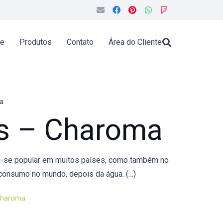
de
Produtos
Contato
Área do Cliente
a
as – Charoma
ou-se popular em muitos países, como também no
 consumo no mundo, depois da água. (…)
charoma