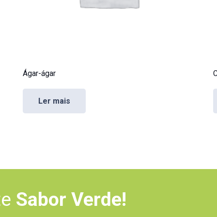
Ágar-ágar
C
Ler mais
te
Sabor Verde!