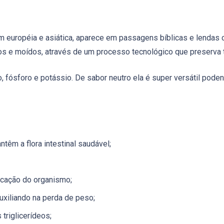
em européia e asiática, aparece em passagens bíblicas e lendas
dos e moídos, através de um processo tecnológico que preserva to
ro, fósforo e potássio. De sabor neutro ela é super versátil pod
têm a flora intestinal saudável;
icação do organismo;
uxiliando na perda de peso;
 triglicerídeos;