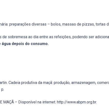
nária: preparações diversas – bolos, massas de pizzas, tortas d
 de sobremesa ao dia entre as refeições, podendo ser adiciona
 água depois do consumo.
tin. Cadeia produtiva da maçã: produção, armazenagem, comerci
 p.
Ã – Disponível na internet. http://www.abpm.org.br.