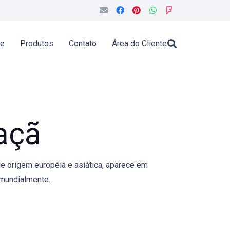
de
Produtos
Contato
Área do Cliente
açã
de origem européia e asiática, aparece em
 mundialmente.