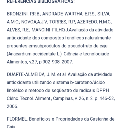
REFERÊNCIAS BIBLIOGRÁFICAS:
BRONZINI, P.R.B.; ANDRADE-WARTHA, E.R.S.; SILVA,
A.M.O.; NOVOA,A.J.V.; TORRES, R.P.; AZEREDO, H.M.C.;
ALVES, R.E.; MANCINI-FILHO,J.Avaliação da atividade
antioxidante dos compostos fenólicos naturalmente
presentes emsubprodutos do pseudofruto de caju
(Anacardium occidentale L.). Ciência e tecnologiade
Alimentos, v.27, p.902-908, 2007.
DUARTE-ALMEIDA, J. M. et al. Avaliação da atividade
antioxidante utilizando sistema b-caroteno/ácido
linoléico e método de seqüestro de radicais DPPH.
Ciênc. Tecnol. Aliment., Campinas, v. 26, n. 2. p. 446-52,
2006.
FLORMEL. Benefícios e Propriedades da Castanha de
Caju.