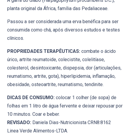
A garra do diabo (Harpagophytum procumbens D.C.),
planta original da África, família das Pedaliaceae.
Passou a ser considerada uma erva benéfica para ser
consumida como chá, após diversos estudos e testes
clínicos.
PROPRIEDADES TERAPÊUTICAS:
combate o ácido
úrico, artrite reumatoide, colecistite, colelitíase,
colesterol, desintoxicante, dispepsia, dor (articulações,
reumatismo, artrite, gota), hiperlipidemia, inflamação,
obesidade, osteoartrite, reumatismo, tendinite.
DICAS DE CONSUMO:
colocar 1 colher (de sopa) de
folhas em 1 litro de água fervente e deixar repousar por
10 minutos. Coar e beber.
REVISADO:
Daniela Dias-Nutricionista CRN8:8162
Linea Verde Alimentos-LTDA.