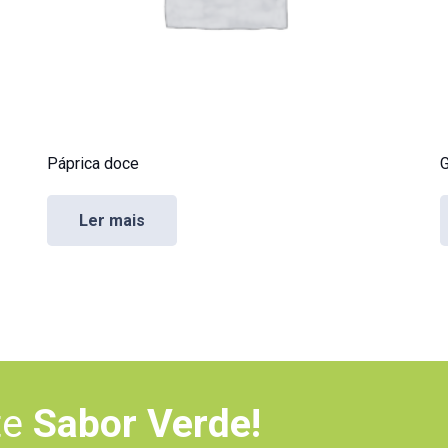
Páprica doce
G
Ler mais
te
Sabor Verde!