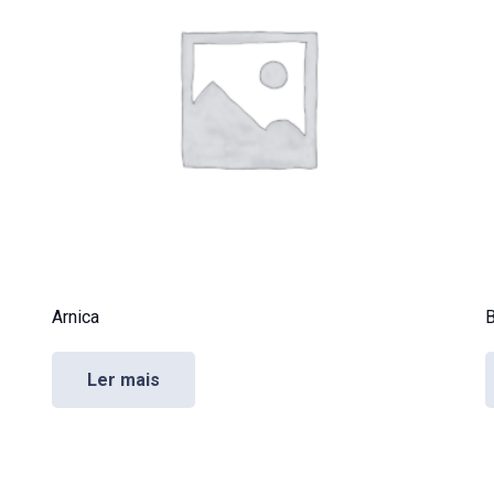
Arnica
B
Ler mais