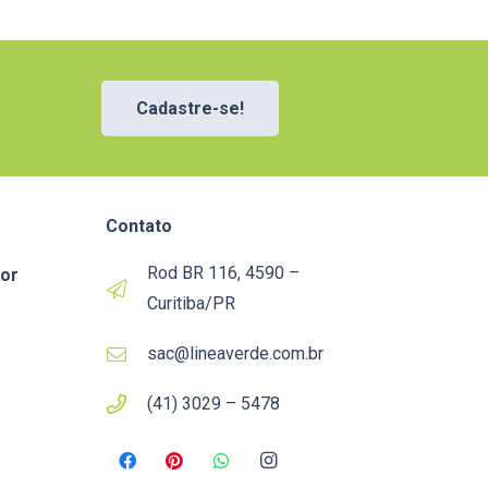
Cadastre-se!
Contato
Rod BR 116, 4590 –
or
Curitiba/PR
sac@lineaverde.com.br
(41) 3029 – 5478