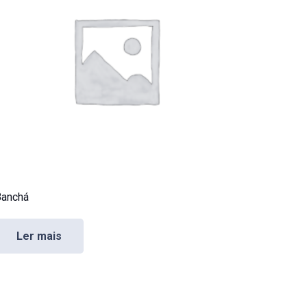
anchá
Ler mais