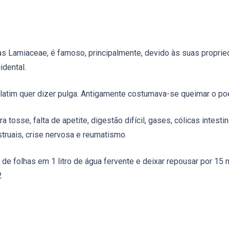
as Lamiaceae, é famoso, principalmente, devido às suas propri
idental.
latim quer dizer pulga. Antigamente costumava-se queimar o poej
 tosse, falta de apetite, digestão difícil, gases, cólicas intestina
struais, crise nervosa e reumatismo.
 de folhas em 1 litro de água fervente e deixar repousar por 15 
2