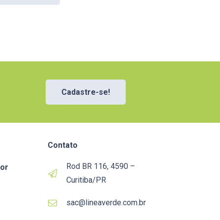
Cadastre-se!
Contato
Rod BR 116, 4590 –
or
Curitiba/PR
sac@lineaverde.com.br