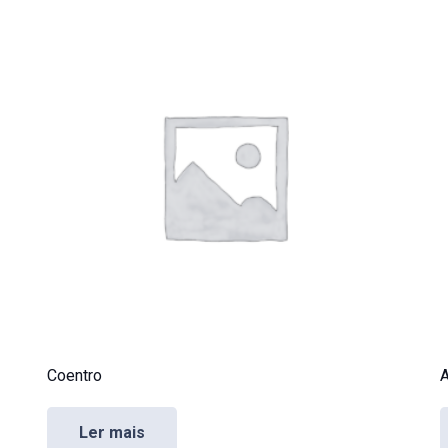
Coentro
A
Ler mais