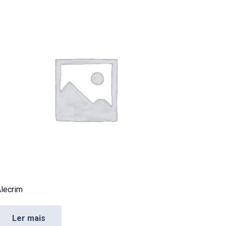
lecrim
Ler mais