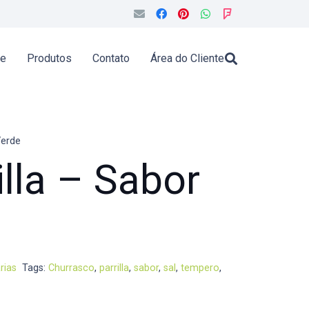
de
Produtos
Contato
Área do Cliente
Verde
illa – Sabor
rias
Tags:
Churrasco
,
parrilla
,
sabor
,
sal
,
tempero
,