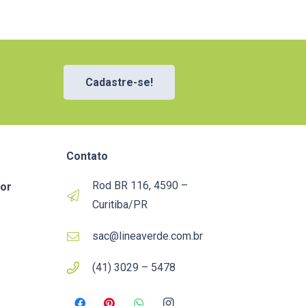
Cadastre-se!
Contato
Rod BR 116, 4590 –
or
Curitiba/PR
sac@lineaverde.com.br
(41) 3029 – 5478