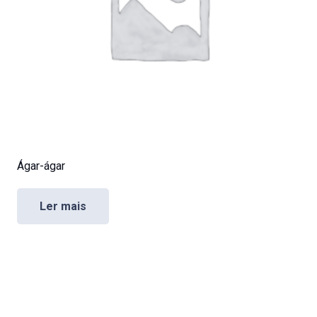
Ágar-ágar
Ler mais