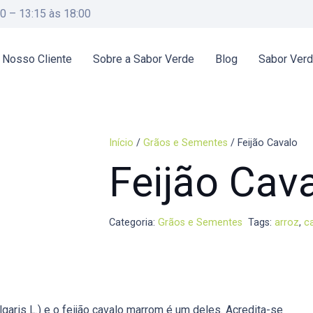
00 – 13:15 às 18:00
 Nosso Cliente
Sobre a Sabor Verde
Blog
Sabor Ver
Início
/
Grãos e Sementes
/ Feijão Cavalo
Feijão Cav
Categoria:
Grãos e Sementes
Tags:
arroz
,
c
garis L.) e o feijão cavalo marrom é um deles. Acredita-se