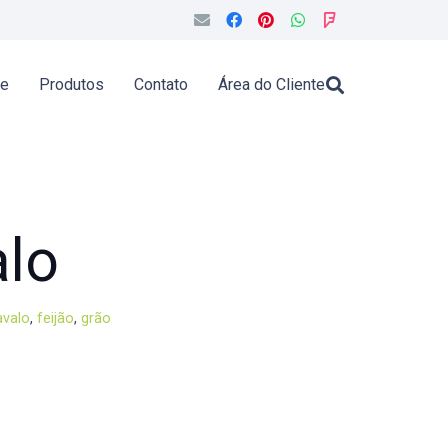
de
Produtos
Contato
Área do Cliente
alo
avalo
,
feijão
,
grão