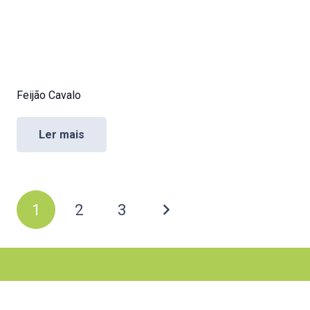
Feijão Cavalo
Ler mais
Paginação
1
2
3
de
posts