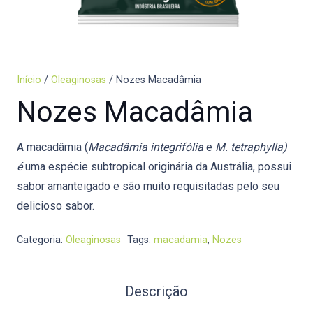
Início
/
Oleaginosas
/ Nozes Macadâmia
Nozes Macadâmia
A macadâmia (
Macadâmia integrifólia
e
M. tetraphylla)
é
uma espécie subtropical originária da Austrália, possui
sabor amanteigado e são muito requisitadas pelo seu
delicioso sabor.
Categoria:
Oleaginosas
Tags:
macadamia
,
Nozes
Descrição