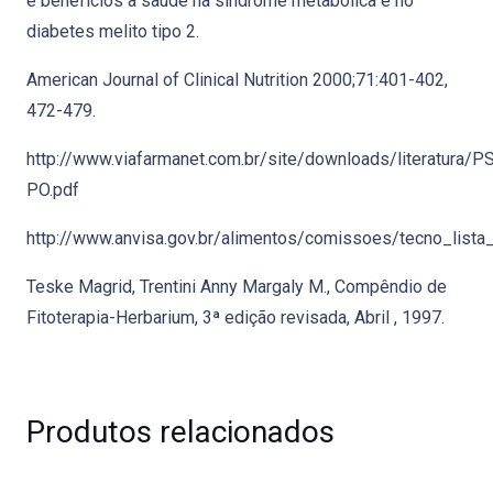
e benefícios à saúde na síndrome metabólica e no
diabetes melito tipo 2.
American Journal of Clinical Nutrition 2000;71:401-402,
472-479.
http://www.viafarmanet.com.br/site/downloads/literatura/
PO.pdf
http://www.anvisa.gov.br/alimentos/comissoes/tecno_lista
Teske Magrid, Trentini Anny Margaly M., Compêndio de
Fitoterapia-Herbarium, 3ª edição revisada, Abril , 1997.
Produtos relacionados