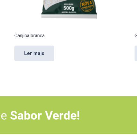
Canjica branca
G
Ler mais
te
Sabor Verde!