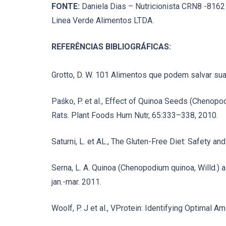
FONTE:
Daniela Dias – Nutricionista CRN8 -8162
Linea Verde Alimentos LTDA.
REFERÊNCIAS BIBLIOGRÁFICAS:
Grotto, D. W. 101 Alimentos que podem salvar sua
Paśko, P. et al., Effect of Quinoa Seeds (Chenop
Rats. Plant Foods Hum Nutr, 65:333–338, 2010.
Saturni, L. et AL., The Gluten-Free Diet: Safety and
Serna, L. A. Quinoa (Chenopodium quinoa, Willd.) a
jan.-mar. 2011.
Woolf, P. J et al., VProtein: Identifying Optima