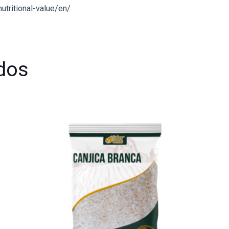
utritional-value/en/
dos