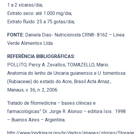
1 a 2 xícaras/dia;
Extrato seco: até 1.000 mg/dia;
Extrato fluido: 25 a 75 gotas/dia;
FONTE:
Daniela Dias- Nutricionista CRN8- 8162 – Linea
Verde Alimentos Ltda.
REFERÊNCIA BIBLIOGRÁFICAS:
POLLITO, Percy A. Zevallos; TOMAZELLO, Mario.
Anatomia do lenho de Uncaria guianensis e U. tomentosa
(Rubiaceae) do estado do Acre, Brasil Acta Amaz.,
Manaus, v. 36, n. 2, 2006.
Tratado de fitomedicina – bases clínicas e
farmacológicas” Dr. Jorge R. Alonso – editora Isis . 1998
– Buenos Aires – Argentina.
http://www.londrina.pr.gov.br/dados/images/stories/Stora