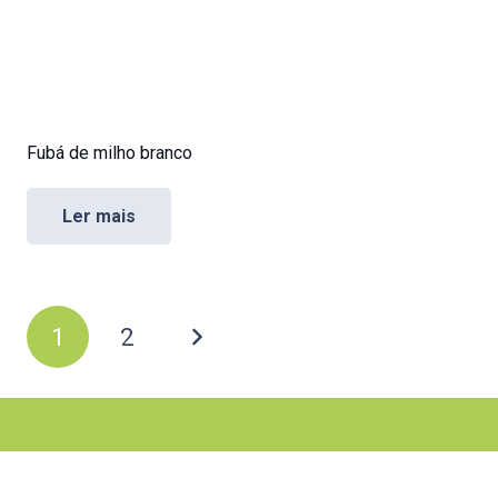
Fubá de milho branco
Ler mais
Paginação
1
2
de
posts