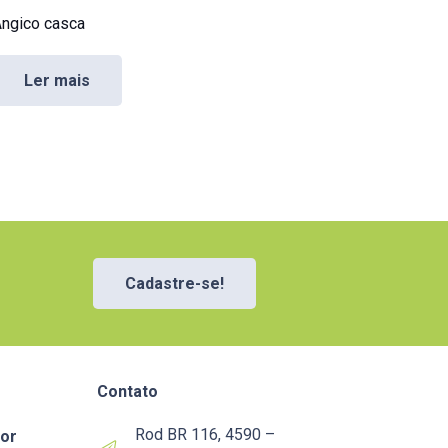
ngico casca
Ler mais
Cadastre-se!
Contato
Rod BR 116, 4590 –
or