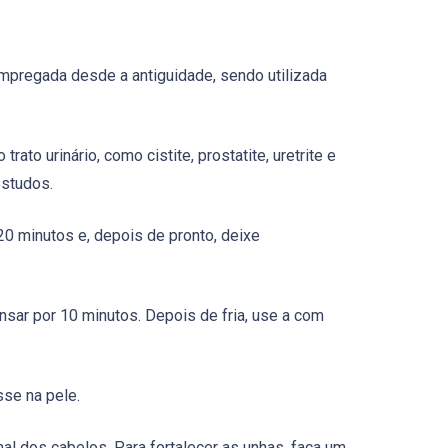
 empregada desde a antiguidade, sendo utilizada
ato urinário, como cistite, prostatite, uretrite e
estudos.
20 minutos e, depois de pronto, deixe
sar por 10 minutos. Depois de fria, use a com
se na pele.
nal dos cabelos. Para fortalecer as unhas, faça um