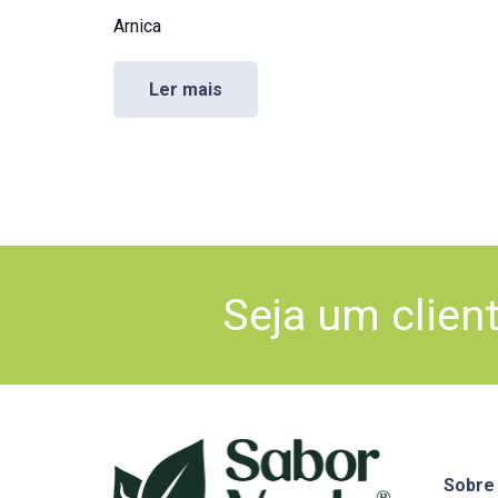
Arnica
Ler mais
Seja um clien
Sobre