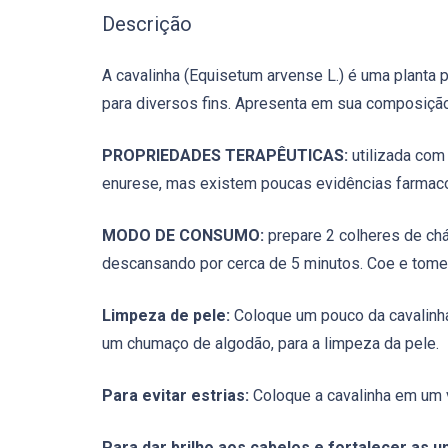
Descrição
A cavalinha (Equisetum arvense L.) é uma planta p
para diversos fins. Apresenta em sua composição,
PROPRIEDADES TERAPÊUTICAS:
utilizada com 
enurese, mas existem poucas evidências farmac
MODO DE CONSUMO:
prepare 2 colheres de chá
descansando por cerca de 5 minutos. Coe e tome
Limpeza de pele:
Coloque um pouco da cavalinha
um chumaço de algodão, para a limpeza da pele.
Para evitar estrias:
Coloque a cavalinha em um 
Para dar brilho aos cabelos e fortalecer as u