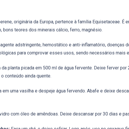
erene, originária da Europa, pertence à família Equisetaceae. É
 bons teores dos minerais cálcio, ferro, magnésio.
agente adstringente, hemostático e anti-inflamatório, doenças do tr
ológicas para comprovar esses usos, sendo necessários mais 
 da planta picada em 500 ml de água fervente. Deixe ferver por 
 o conteúdo ainda quente.
 em uma vasilha e despeje água fervendo. Abafe e deixe descan
vidro com óleo de amêndoas. Deixe descansar por 30 dias e pas
nhas:
Faça um chá, e deixe esfriar. Logo após, use no enxague fi