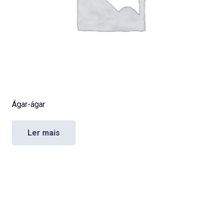
Ágar-ágar
Ler mais