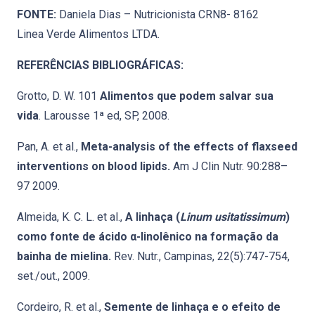
FONTE:
Daniela Dias – Nutricionista CRN8- 8162
Linea Verde Alimentos LTDA.
REFERÊNCIAS BIBLIOGRÁFICAS:
Grotto, D. W. 101
Alimentos que podem salvar sua
vida
. Larousse 1ª ed, SP, 2008.
Pan, A. et al.,
Meta-analysis of the effects of flaxseed
interventions on blood lipids.
Am J Clin Nutr. 90:288–
97 2009.
Almeida, K. C. L. et al.,
A linhaça (
Linum usitatissimum
)
como fonte de ácido α-linolênico na formação da
bainha de mielina.
Rev. Nutr., Campinas, 22(5):747-754,
set./out., 2009.
Cordeiro, R. et al.,
Semente de linhaça e o efeito de