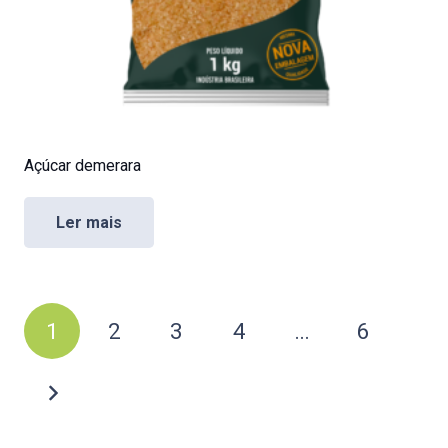
Açúcar demerara
Ler mais
Paginação
1
2
3
4
…
6
de
posts