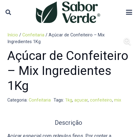
Início
/
Confeitaria
/ Açúcar de Confeiteiro – Mix
Ingredientes 1Kg
Açúcar de Confeiteiro
– Mix Ingredientes
1Kg
Categoria:
Confeitaria
Tags:
1kg
,
açucar
,
confeiteiro
,
mix
Descrição
Açúcar especial com grânulos finos. Por conter a